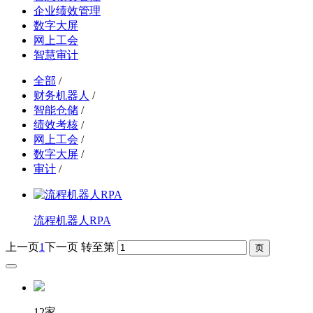
企业绩效管理
数字大屏
网上工会
智慧审计
全部
/
财务机器人
/
智能仓储
/
绩效考核
/
网上工会
/
数字大屏
/
审计
/
流程机器人RPA
上一页
1
下一页
转至第
12家