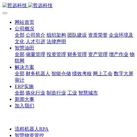
网站首页
公司概况
全部
公司简介
组织架构
团队建设
资质荣誉
企业环境及
文化
人才引进
法律声明
智慧油田
全部
储量管理
投资管理
财务管理
资产管理
增产作业
物
联网
解决方案
全部
财务机器人
智能仓储
绩效考核
网上工会
数字大屏
审计
ERP实施
全部
炼化行业
制造行业
工业
智慧城市
新闻大事
加入我们
流程机器人RPA
智慧物资管控