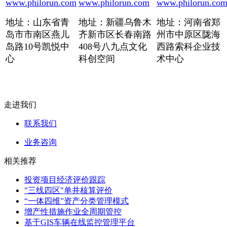
www.philorun.com
www.philorun.com
www.philorun.co
地址：山东省青
地址：新疆乌鲁木
地址：河南省郑
岛市市南区燕儿
齐新市区长春南路
州市中原区陇海
岛路10号凯悦中
408号八九点文化
西路索科企业技
心
科创空间
术中心
走进我们
联系我们
业务咨询
相关推荐
投资项目经济评价跟踪
"三线四区"单井核算评价
“一体四维”资产分类管理模式
增产性措施作业全周期管控
基于GIS车辆在线监控管理平台