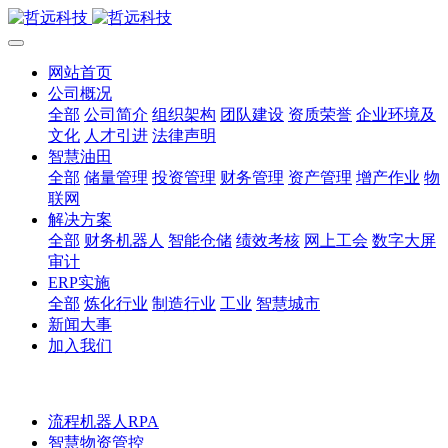
网站首页
公司概况
全部
公司简介
组织架构
团队建设
资质荣誉
企业环境及
文化
人才引进
法律声明
智慧油田
全部
储量管理
投资管理
财务管理
资产管理
增产作业
物
联网
解决方案
全部
财务机器人
智能仓储
绩效考核
网上工会
数字大屏
审计
ERP实施
全部
炼化行业
制造行业
工业
智慧城市
新闻大事
加入我们
流程机器人RPA
智慧物资管控