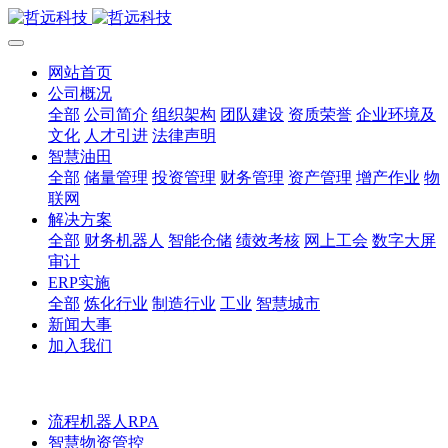
网站首页
公司概况
全部
公司简介
组织架构
团队建设
资质荣誉
企业环境及
文化
人才引进
法律声明
智慧油田
全部
储量管理
投资管理
财务管理
资产管理
增产作业
物
联网
解决方案
全部
财务机器人
智能仓储
绩效考核
网上工会
数字大屏
审计
ERP实施
全部
炼化行业
制造行业
工业
智慧城市
新闻大事
加入我们
流程机器人RPA
智慧物资管控