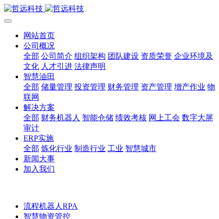
网站首页
公司概况
全部
公司简介
组织架构
团队建设
资质荣誉
企业环境及
文化
人才引进
法律声明
智慧油田
全部
储量管理
投资管理
财务管理
资产管理
增产作业
物
联网
解决方案
全部
财务机器人
智能仓储
绩效考核
网上工会
数字大屏
审计
ERP实施
全部
炼化行业
制造行业
工业
智慧城市
新闻大事
加入我们
流程机器人RPA
智慧物资管控