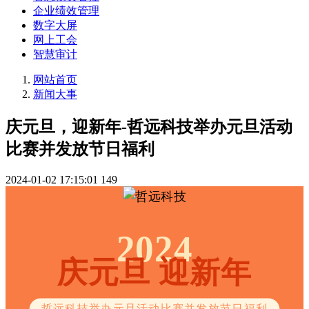
企业绩效管理
数字大屏
网上工会
智慧审计
网站首页
新闻大事
庆元旦，迎新年-哲远科技举办元旦活动
比赛并发放节日福利
2024-01-02 17:15:01
149
2024
庆元旦 迎新年