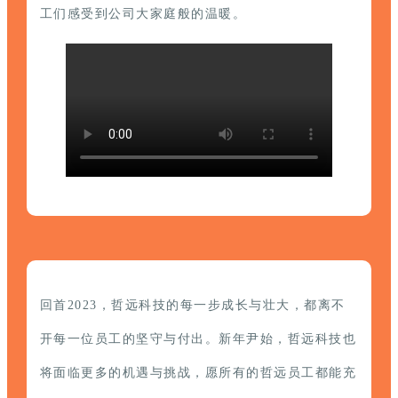
工们感受到公司大家庭般的温暖。
回首2023，哲远科技的每一步成长与壮大，都离不
开每一位员工的坚守与付出。新年尹始，哲远科技也
将面临更多的机遇与挑战，愿所有的哲远员工都能充