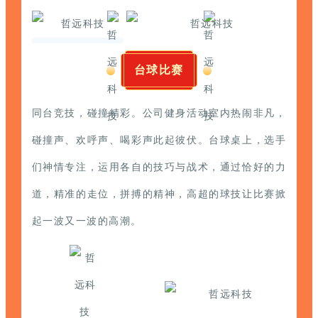
台球比赛
同台竞技，碰撞精彩。公司健身活动室内热闹非凡，
碰撞声、欢呼声、喝彩声此起彼伏。台球桌上，选手
们神情专注，运用各自的技巧与战术，通过恰好的力
道，精准的走位，拼搏的精神，高超的球技让比赛掀
起一波又一波的高潮。