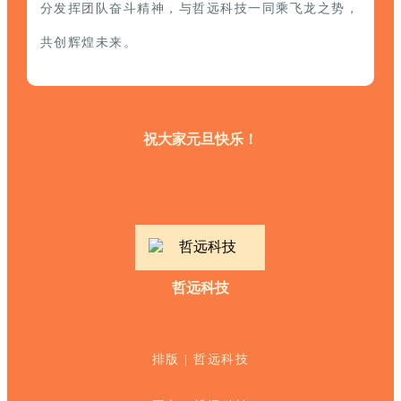
分发挥团队奋斗精神，与哲远科技一同乘飞龙之势，
共创辉煌未来。
祝大家元旦快乐！
哲远科技
排版 | 哲远科技