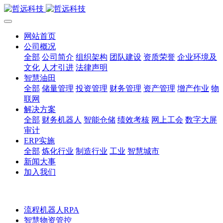
网站首页
公司概况
全部
公司简介
组织架构
团队建设
资质荣誉
企业环境及
文化
人才引进
法律声明
智慧油田
全部
储量管理
投资管理
财务管理
资产管理
增产作业
物
联网
解决方案
全部
财务机器人
智能仓储
绩效考核
网上工会
数字大屏
审计
ERP实施
全部
炼化行业
制造行业
工业
智慧城市
新闻大事
加入我们
流程机器人RPA
智慧物资管控