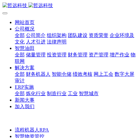
网站首页
公司概况
全部
公司简介
组织架构
团队建设
资质荣誉
企业环境及
文化
人才引进
法律声明
智慧油田
全部
储量管理
投资管理
财务管理
资产管理
增产作业
物
联网
解决方案
全部
财务机器人
智能仓储
绩效考核
网上工会
数字大屏
审计
ERP实施
全部
炼化行业
制造行业
工业
智慧城市
新闻大事
加入我们
流程机器人RPA
智慧物资管控