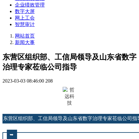
企业绩效管理
数字大屏
网上工会
智慧审计
网站首页
新闻大事
东营区组织部、工信局领导及山东省数字
治理专家莅临公司指导
2023-03-03 08:46:00
208
东
营
区
组
织
部
、
工
信
局
领
导
及
山
东
省
数
字
治
理
专
家
莅
临
公
司
指
➥