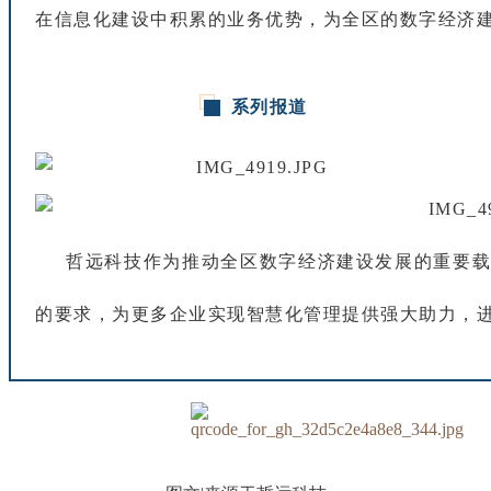
在
信
息
化
建
设
中
积
累
的
业
务
优
势
，
为
全
区
的
数
字
经
济
系
列
报
道
哲
远
科
技
作
为
推
动
全
区
数
字
经
济
建
设
发
展
的
重
要
的
要
求
，
为
更
多
企
业
实
现
智
慧
化
管
理
提
供
强
大
助
力
，