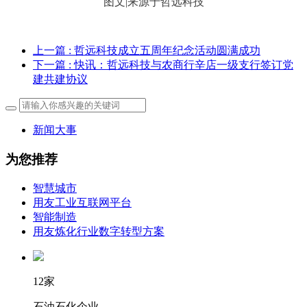
图
文
|
来
源
于
哲
远
科
技
上一篇
: 哲远科技成立五周年纪念活动圆满成功
下一篇
: 快讯：哲远科技与农商行辛店一级支行签订党
建共建协议
新闻大事
为您推荐
智慧城市
用友工业互联网平台
智能制造
用友炼化行业数字转型方案
12家
石油石化企业