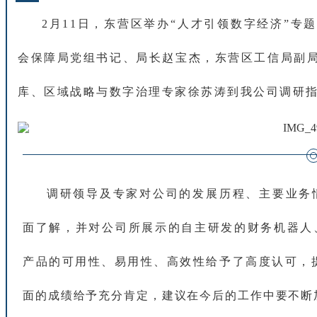
2
月
1
1
日
，
东
营
区
举
办
“
人
才
引
领
数
字
经
济
”
专
会
保
障
局
党
组
书
记
、
局
长
赵
宝
杰
，
东
营
区
工
信
局
副
库
、
区
域
战
略
与
数
字
治
理
专
家
徐
苏
涛
到
我
公
司
调
研
调
研
领
导
及
专
家
对
公
司
的
发
展
历
程
、
主
要
业
务
面
了
解
，
并
对
公
司
所
展
示
的
自
主
研
发
的
财
务
机
器
人
产
品
的
可
用
性
、
易
用
性
、
高
效
性
给
予
了
高
度
认
可
，
面
的
成
绩
给
予
充
分
肯
定
，
建
议
在
今
后
的
工
作
中
要
不
断